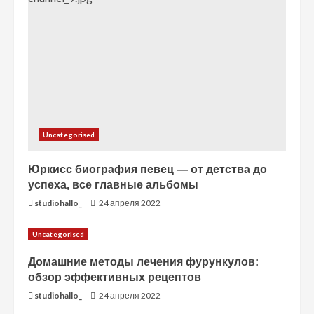
н
и
е
Uncategorised
Юркисс биография певец — от детства до
успеха, все главные альбомы
studiohallo_
24 апреля 2022
Uncategorised
Домашние методы лечения фурункулов:
обзор эффективных рецептов
studiohallo_
24 апреля 2022