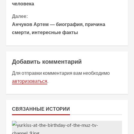
человека
о
Далее:
д
Анчуков Артем — биография, причина
о
смерти, интересные факты
л
ж
Добавить комментарий
и
Для отправки комментария вам необходимо
т
авторизоваться
.
ь
ч
СВЯЗАННЫЕ ИСТОРИИ
т
е