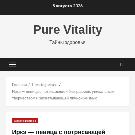
Перейти
8 августа 2026
к
содержимому
Pure Vitality
Тайны здоровья
Основное
меню
Главная
Uncategorised
Иркэ — певица с потрясающей биографией, уникальным
творчеством и захватывающей личной жизнью!
Uncategorised
Иркэ — певица с потрясающей