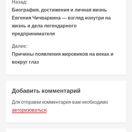
П
Назад:
Биография, достижения и личная жизнь
р
Евгения Чичваркина — взгляд изнутри на
жизнь и дела легендарного
о
предпринимателя
д
Далее:
о
Причины появления жировиков на веках и
вокруг глаз
л
ж
и
Добавить комментарий
т
Для отправки комментария вам необходимо
авторизоваться
.
ь
ч