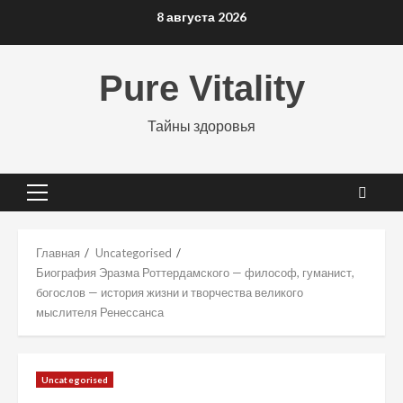
Перейти
8 августа 2026
к
содержимому
Pure Vitality
Тайны здоровья
Основное
меню
Главная
Uncategorised
Биография Эразма Роттердамского — философ, гуманист,
богослов — история жизни и творчества великого
мыслителя Ренессанса
Uncategorised