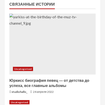
т
СВЯЗАННЫЕ ИСТОРИИ
е
н
и
е
Uncategorised
Юркисс биография певец — от детства до
успеха, все главные альбомы
studiohallo_
24 апреля 2022
Uncategorised