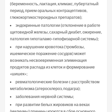
(беременность, лактация, климакс, пубертатный
период, прием оральных контрацептивов,
глюкокортикостероидных препаратов);
эндокринные патологии (отклонение в работе
щитовидной железы, сахарный диабет, ожирение,
патология гипоталамо-гипофизарной системы);
при нарушении кровотока (тромбозы,
ишемическое поражение сосудов) может
возникать несвоевременная элиминация
продуктов распада из клеток и формирование
«шишек»;
ревматологические болезни с расстройством
метаболизма (атеросклероз, подагра);
заболевания нервной системы;
при развитии белых жировиков на веках
(милиумы) причины кроются в сбое основного