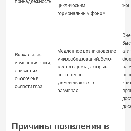
принадлежность
циклическим
жен
гормональным фоном.
Вне
быс
Медленное возникновение
ати
Визуальные
микрообразований, бело-
фор
изменения кожи,
желтого цвета, которые
нар
слизистых
постепенно
нор
оболочек в
увеличиваются в
зри
области глаз
размерах.
про
дос
дис
Причины появления в