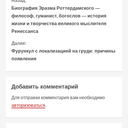
П
Назад:
Биография Эразма Роттердамского —
р
философ, гуманист, богослов — история
жизни и творчества великого мыслителя
о
Ренессанса
д
Далее:
о
Фурункул с локализацией на груди: причины
появления
л
ж
и
Добавить комментарий
т
Для отправки комментария вам необходимо
авторизоваться
.
ь
ч