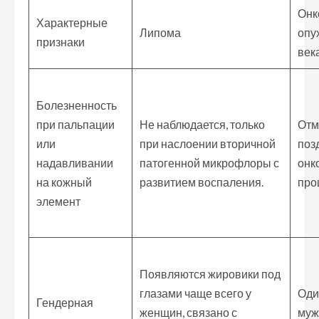
Онк
Характерные
Липома
опу
признаки
век
Болезненность
при пальпации
Не наблюдается, только
Отм
или
при наслоении вторичной
поз
надавливании
патогенной микрофлоры с
онк
на кожный
развитием воспаления.
про
элемент
Появляются жировики под
глазами чаще всего у
Оди
Гендерная
женщин, связано с
муж