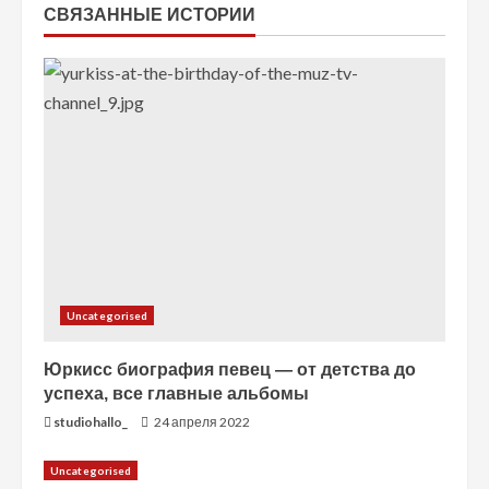
т
СВЯЗАННЫЕ ИСТОРИИ
е
н
и
е
Uncategorised
Юркисс биография певец — от детства до
успеха, все главные альбомы
studiohallo_
24 апреля 2022
Uncategorised