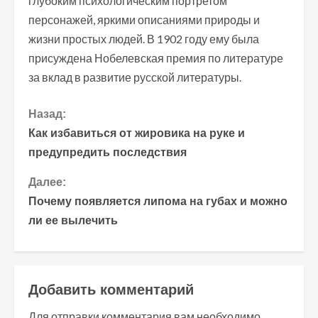
глубоким психологическим портретом
персонажей, яркими описаниями природы и
жизни простых людей. В 1902 году ему была
присуждена Нобелевская премия по литературе
за вклад в развитие русской литературы.
П
Назад:
Как избавиться от жировика на руке и
р
предупредить последствия
о
Далее:
Почему появляется липома на губах и можно
д
ли ее вылечить
о
л
Добавить комментарий
ж
Для отправки комментария вам необходимо