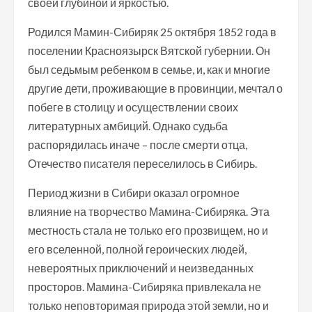
своей глубиной и яркостью.
Родился Мамин-Сибиряк 25 октября 1852 года в
поселении Красноязырск Вятской губернии. Он
был седьмым ребенком в семье, и, как и многие
другие дети, проживающие в провинции, мечтал о
побеге в столицу и осуществлении своих
литературных амбиций. Однако судьба
распорядилась иначе – после смерти отца,
Отечество писателя переселилось в Сибирь.
Период жизни в Сибири оказал огромное
влияние на творчество Мамина-Сибиряка. Эта
местность стала не только его прозвищем, но и
его вселенной, полной героических людей,
невероятных приключений и неизведанных
просторов. Мамина-Сибиряка привлекала не
только неповторимая природа этой земли, но и