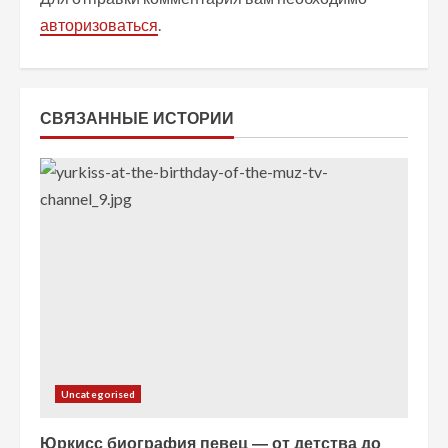
и
авторизоваться
.
т
ь
СВЯЗАННЫЕ ИСТОРИИ
ч
т
е
н
и
е
Uncategorised
Юркисс биография певец — от детства до