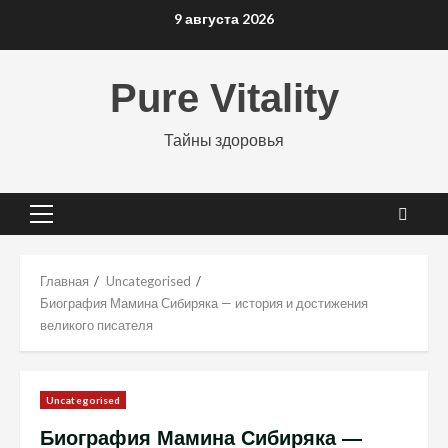
Перейти
9 августа 2026
к
содержимому
Pure Vitality
Тайны здоровья
Основное
меню
Главная
Uncategorised
Биография Мамина Сибиряка — история и достижения
великого писателя
Uncategorised
Биография Мамина Сибиряка —