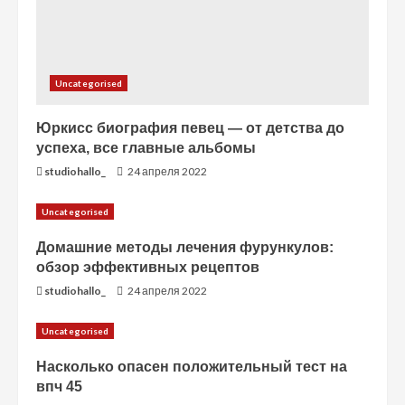
и
е
Uncategorised
Юркисс биография певец — от детства до
успеха, все главные альбомы
studiohallo_
24 апреля 2022
Uncategorised
Домашние методы лечения фурункулов:
обзор эффективных рецептов
studiohallo_
24 апреля 2022
Uncategorised
Насколько опасен положительный тест на
впч 45