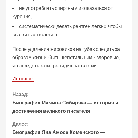
не употреблять спиртным и отказаться от
курения;
систематически делать рентген легких, чтобы
выявить онкологию.
После удаления жировиков на губах следить за
образом жизни, быть щепетильным к здоровью,
что предотвратит рецидив патологии.
Источник
П
Назад:
Биография Мамина Сибиряка — история и
р
достижения великого писателя
о
Далее:
Биография Яна Амоса Коменского —
д