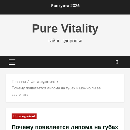
Перейти
9 августа 2026
к
содержимому
Pure Vitality
Тайны здоровья
Основное
меню
Главная
Uncategorised
Почему появляется липома на губах и можно ли ее
вылечить
Uncategorised
Почему появляется липома на губах