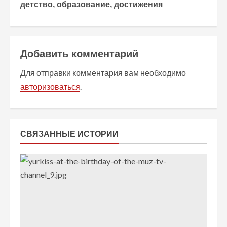
детство, образование, достижения
о
л
Добавить комментарий
ж
Для отправки комментария вам необходимо
и
авторизоваться
.
т
ь
СВЯЗАННЫЕ ИСТОРИИ
ч
т
е
н