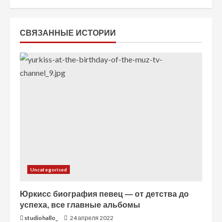
т
ь
СВЯЗАННЫЕ ИСТОРИИ
ч
т
е
н
и
е
Uncategorised
Юркисс биография певец — от детства до
успеха, все главные альбомы
studiohallo_
24 апреля 2022