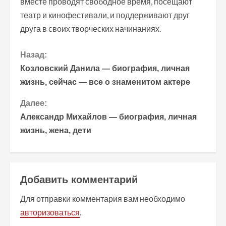
вместе проводят свободное время, посещают
театр и кинофестивали, и поддерживают друг
друга в своих творческих начинаниях.
П
Назад:
Козловский Данила — биография, личная
р
жизнь, сейчас — все о знаменитом актере
о
Далее:
Александр Михайлов — биография, личная
д
жизнь, жена, дети
о
л
Добавить комментарий
ж
Для отправки комментария вам необходимо
и
авторизоваться
.