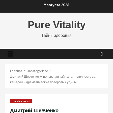
Перейти
9 августа 2026
к
содержимому
Pure Vitality
Тайны здоровья
Основное
меню
Главная
Uncategorised
Дмитрий Шевченко — непризнанный талант, личность за
камерой и драматические повороты судьбы
Uncategorised
Дмитрий Шевченко —