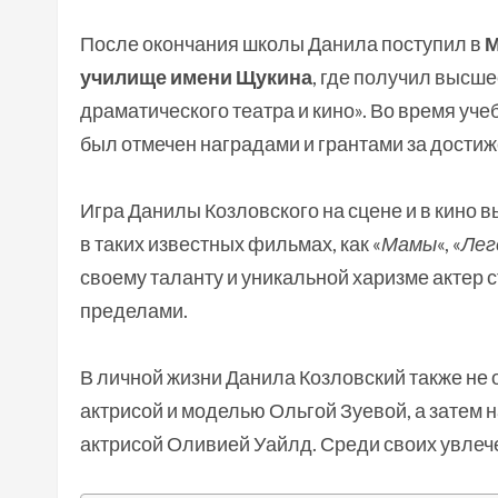
После окончания школы Данила поступил в
М
училище имени Щукина
, где получил высш
драматического театра и кино». Во время уче
был отмечен наградами и грантами за достиж
Игра Данилы Козловского на сцене и в кино в
в таких известных фильмах, как «
Мамы
«, «
Лег
своему таланту и уникальной харизме актер ст
пределами.
В личной жизни Данила Козловский также не 
актрисой и моделью Ольгой Зуевой, а затем 
актрисой Оливией Уайлд. Среди своих увлече