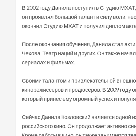
В 2002 году Данила поступил в Студию МХАТ,
он проявлял большой талант и силу воли, нес
окончил Студию МХАТ и получил диплом акте
После окончания обучения, Данила стал актив
Чехова, Театр наций и других. Он также нача
сериалах и фильмах.
Своими талантом и привлекательной внешно
кинорежиссеров и продюсеров. В 2009 году о
который принес ему огромный успех и популя
Сейчас Данила Козловский является одной и
российского кино. Он продолжает активно сни
Кроме работы в кино, он также занимается т