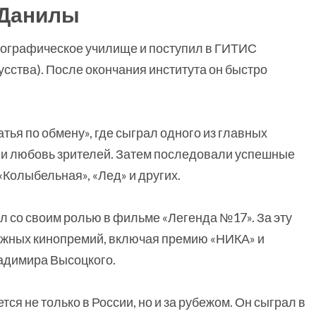
 Данилы
еографическое училище и поступил в ГИТИС
усства). После окончания института он быстро
тья по обмену», где сыграл одного из главных
ь и любовь зрителей. Затем последовали успешные
«Колыбельная», «Лед» и других.
 со своим ролью в фильме «Легенда №17». За эту
ижных кинопремий, включая премию «НИКА» и
адимира Высоцкого.
ся не только в России, но и за рубежом. Он сыграл в