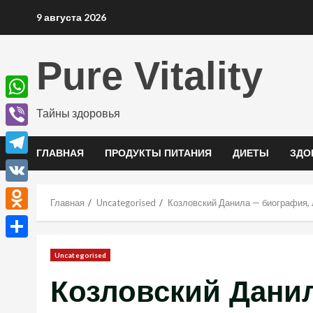
Перейти
9 августа 2026
к
содержимому
Pure Vitality
WhatsApp
Тайны здоровья
Viber
ГЛАВНАЯ
ПРОДУКТЫ ПИТАНИЯ
ДИЕТЫ
ЗДО
Telegram
VK
Главная
Uncategorised
Козловский Данила — биография, 
Odnoklassniki
Отправить
Uncategorised
Козловский Дани