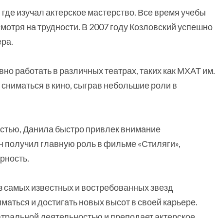
 где изучал актерское мастерство. Все время учебы
мотря на трудности. В 2007 году Козловский успешно
ра.
но работать в различных театрах, таких как МХАТ им.
л сниматься в кино, сыграв небольшие роли в
стью, Данила быстро привлек внимание
н получил главную роль в фильме «Стиляги»,
рность.
з самых известных и востребованных звезд
маться и достигать новых высот в своей карьере.
еатральной деятельностью и преподает актерское