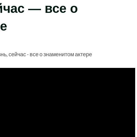
йчас — все о
е