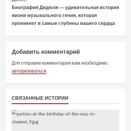
Биография Дидюля — удивительная история
д
жизни музыкального гения, которая
о
проникнет в самые глубины вашего сердца
л
ж
Добавить комментарий
и
Для отправки комментария вам необходимо
т
авторизоваться
.
ь
ч
СВЯЗАННЫЕ ИСТОРИИ
т
е