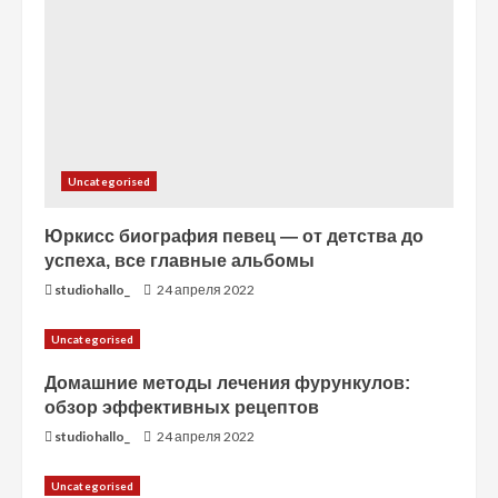
н
и
е
Uncategorised
Юркисс биография певец — от детства до
успеха, все главные альбомы
studiohallo_
24 апреля 2022
Uncategorised
Домашние методы лечения фурункулов:
обзор эффективных рецептов
studiohallo_
24 апреля 2022
Uncategorised