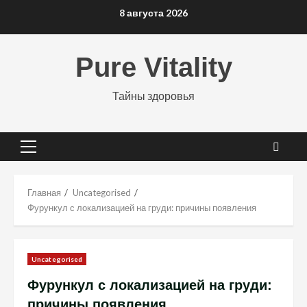
Перейти
8 августа 2026
к
содержимому
Pure Vitality
Тайны здоровья
Основное
меню
Главная
Uncategorised
Фурункул с локализацией на груди: причины появления
Uncategorised
Фурункул с локализацией на груди:
причины появления