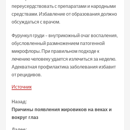
переусердствовать с препаратами и народными
средствами. Избавление от образования должно
обсуждаться с врачом.
Фурункул груди – внутрикожный очаг воспаления,
обусловленный размножением патогенной
микрофлоры. При правильном подходе к
лечению человеку удается излечиться за неделю.
Адекватная профилактика заболевания избавит
от рецидивов.
Источник
П
Назад:
Причины появления жировиков на веках и
р
вокруг глаз
о
Далее: